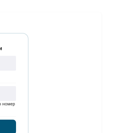
и
о номер