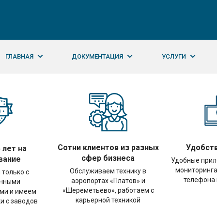
ГЛАВНАЯ
ДОКУМЕНТАЦИЯ
УСЛУГИ
Сотни клиентов из разных
Удобств
 лет на
сфер бизнеса
вание
Удобные при
мониторинга
Обслуживаем технику в
 только с
телефона 
аэропортах «Платов» и
енными
«Шереметьево», работаем с
ми и имеем
карьерной техникой
и с заводов