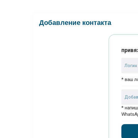
Добавление контакта
привя
* ваш л
* напиш
WhatsA