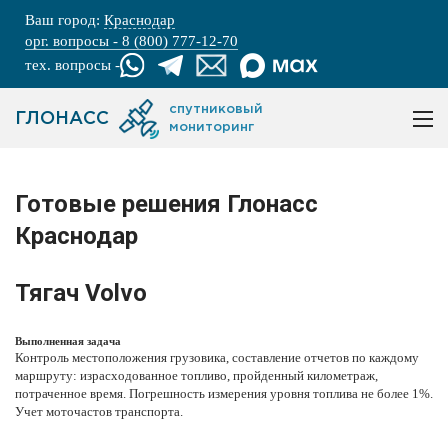
Ваш город:
Краснодар
орг. вопросы - 8 (800) 777-12-70
тех. вопросы -
спутниковый
ГЛОНАСС
мониторинг
Готовые решения Глонасс
Краснодар
Тягач
Volvo
Выполненная задача
Контроль местоположения
грузовика, составление отчетов по каждому
маршруту: израсходованное топливо, пройденный километраж,
потраченное время. Погрешность измерения уровня топлива не более 1%.
Учет моточастов транспорта.